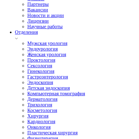
Партнеры
Вакансии
Новости и акции
Лицензии
Научные работы
Отделения
Мужская урология
Эндоурология
Женская урология
Проктология
Сексология
Гинекология
Гастроэнтерология
Эндоскопия
Детская эндоскопия
Компьютерная томография
Дерматология
Трихология
Косметология
Хирургия
Кардиология
Онкология
Пластическая хирургия
Физиотерапия