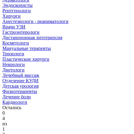
Эндоскописты
Рентгенологи
Хирурги
Анестезиологи - реаниматологи
Врачи УЗИ
Гастроэнтерологи
Дистанционная литотрипсия
Косметологи
Мануальные терапевты
Трихологи
Пластические хирурги
Неврологи
Диетологи
Лечебный массаж
Отделение КУДИ
Детская урология
Физиотерапевты
Лечение боли
Кардиологи
Осталось
0
4
из
1