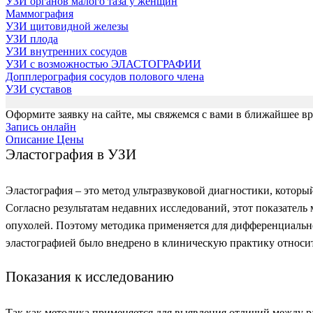
УЗИ органов малого таза у женщин
Маммография
УЗИ щитовидной железы
УЗИ плода
УЗИ внутренних сосудов
УЗИ с возможностью ЭЛАСТОГРАФИИ
Допплерография сосудов полового члена
УЗИ суставов
Оформите заявку на сайте, мы свяжемся с вами в ближайшее в
Запись онлайн
Описание
Цены
Эластография в УЗИ
Эластография – это метод ультразвуковой диагностики, которы
Согласно результатам недавних исследований, этот показатель
опухолей. Поэтому методика применяется для дифференциальн
эластографией было внедрено в клиническую практику относит
Показания к исследованию
Так как методика применяется для выявления отличий между 