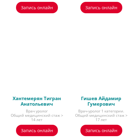
Запись онлайн
Запись онлайн
Хантемерян Тигран
Гишев Айдамир
Анатольевич
Гумерович
Врач уролог
Врач-уролог 1 категории.
Общий медицинский стаж >
Общий медицинский стаж >
14 лет
17 лет
Запись онлайн
Запись онлайн