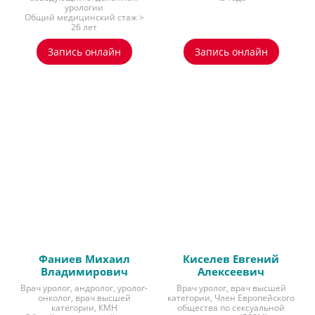
урологии
Общий медицинский стаж >
26 лет
Запись онлайн
Запись онлайн
Фаниев Михаил
Киселев Евгений
Владимирович
Алексеевич
Врач уролог, андролог, уролог-
Врач уролог, врач высшей
онколог, врач высшей
категории, Член Европейского
категории, КМН
общества по сексуальной