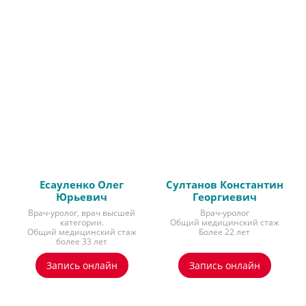
Есауленко Олег
Султанов Константин
Юрьевич
Георгиевич
Врач-уролог, врач высшей
Врач-уролог
категории.
Общий медицинский стаж
Общий медицинский стаж
Более 22 лет
более 33 лет
Запись онлайн
Запись онлайн