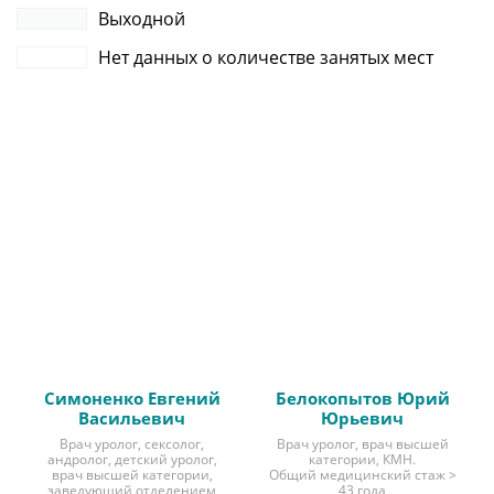
Выходной
Нет данных о количестве занятых мест
Симоненко Евгений
Белокопытов Юрий
Васильевич
Юрьевич
Врач уролог, сексолог,
Врач уролог, врач высшей
андролог, детский уролог,
категории, КМН.
врач высшей категории,
Общий медицинский стаж >
заведующий отделением
43 года