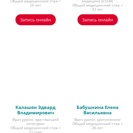
Общий медицинский стаж >
медицине (ESSM)
26 лет
Общий медицинский стаж >
32 лет
Запись онлайн
Запись онлайн
Калашян Эдвард
Бабушкина Елена
Владимирович
Васильевна
Врач уролог, врач высшей
Врач уролог, урогинеколог
категории
Общий медицинский стаж >
Общий медицинский стаж >
26 лет
21 года