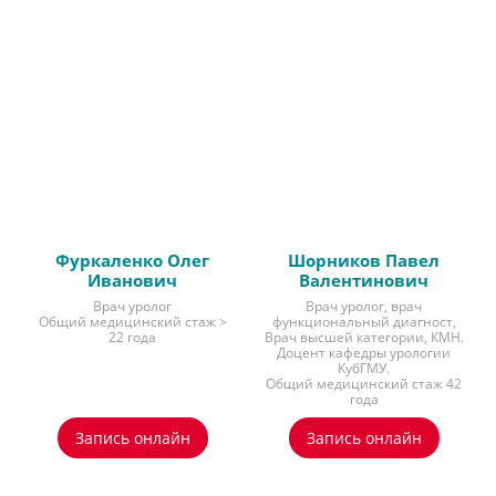
Фуркаленко Олег
Шорников Павел
Иванович
Валентинович
Врач уролог
Врач уролог, врач
Общий медицинский стаж >
функциональный диагност,
22 года
Врач высшей категории, КМН.
Доцент кафедры урологии
КубГМУ.
Общий медицинский стаж 42
года
Запись онлайн
Запись онлайн