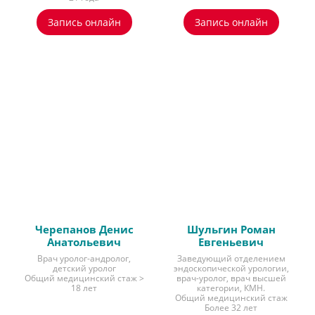
Запись онлайн
Запись онлайн
Черепанов Денис
Шульгин Роман
Анатольевич
Евгеньевич
Врач уролог-андролог,
Заведующий отделением
детский уролог
эндоскопической урологии,
Общий медицинский стаж >
врач-уролог, врач высшей
18 лет
категории, КМН.
Общий медицинский стаж
Более 32 лет