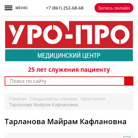
+7 861 252-68-68
+7 (861)
252-68-68
Запись онлайн
МЕНЮ
25 лет
служения пациенту
Главная
Специалисты клиники
Проктологи
Тарланова Майрам Кафлановна
Тарланова Майрам Кафлановна