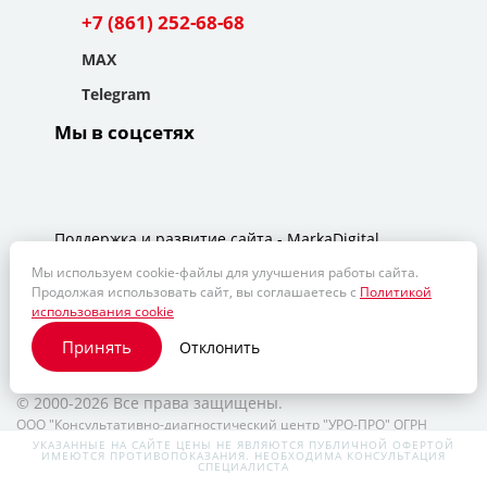
Telegram
Мы в соцсетях
Поддержка и развитие сайта -
MarkaDigital
Карта сайта
Смотреть клинические рекомендации МКБ10
Мы используем cookie-файлы для улучшения работы сайта.
Договор на оказание платных медицинских услуг
Продолжая использовать сайт, вы соглашаетесь с
Политикой
использования cookie
Версия для слабовидящих
© 2000-2026 Все права защищены.
Принять
Отклонить
ООО "Консультативно-диагностический центр "УРО-ПРО" ОГРН
1132311008829, ИНН 2311160402
ООО "Медицинский центр "УРО-ПРО" ОГРН 1112311002539, ИНН
2311133705
УКАЗАННЫЕ НА САЙТЕ ЦЕНЫ НЕ ЯВЛЯЮТСЯ ПУБЛИЧНОЙ ОФЕРТОЙ
ИМЕЮТСЯ ПРОТИВОПОКАЗАНИЯ. НЕОБХОДИМА КОНСУЛЬТАЦИЯ
СПЕЦИАЛИСТА