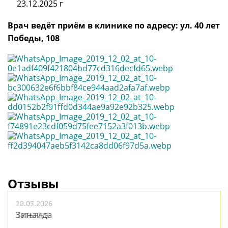
23.12.2025 г
Врач ведёт приём в клинике по адресу: ул. 40 лет
Победы, 108
Отзывы
12.07.2026
27.06.2026
05.06.2026
20.05.2026
Зинаида
Кристина
Анфиса
Татьяна