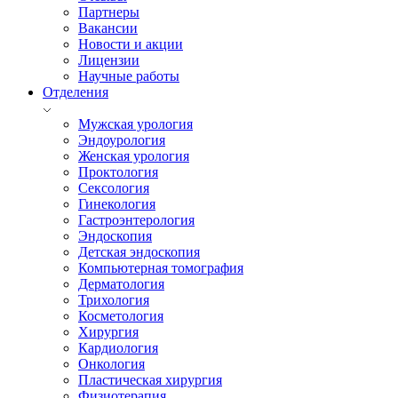
Партнеры
Вакансии
Новости и акции
Лицензии
Научные работы
Отделения
Мужская урология
Эндоурология
Женская урология
Проктология
Сексология
Гинекология
Гастроэнтерология
Эндоскопия
Детская эндоскопия
Компьютерная томография
Дерматология
Трихология
Косметология
Хирургия
Кардиология
Онкология
Пластическая хирургия
Физиотерапия