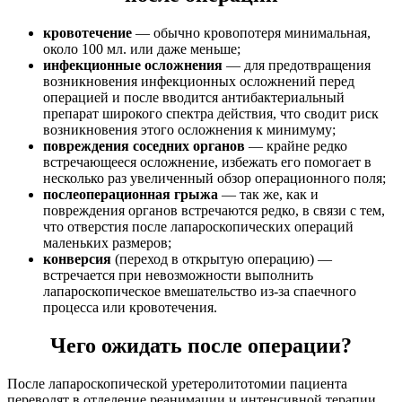
кровотечение
— обычно кровопотеря минимальная,
около 100 мл. или даже меньше;
инфекционные осложнения
— для предотвращения
возникновения инфекционных осложнений перед
операцией и после вводится антибактериальный
препарат широкого спектра действия, что сводит риск
возникновения этого осложнения к минимуму;
повреждения соседних органов
— крайне редко
встречающееся осложнение, избежать его помогает в
несколько раз увеличенный обзор операционного поля;
послеоперационная грыжа
— так же, как и
повреждения органов встречаются редко, в связи с тем,
что отверстия после лапароскопических операций
маленьких размеров;
конверсия
(переход в открытую операцию) —
встречается при невозможности выполнить
лапароскопическое вмешательство из-за спаечного
процесса или кровотечения.
Чего ожидать после операции?
После лапароскопической уретеролитотомии пациента
переводят в отделение реанимации и интенсивной терапии