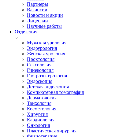
Партнеры
Вакансии
Новости и акции
Лицензии
Научные работы
Отделения
Мужская урология
Эндоурология
Женская урология
Проктология
Сексология
Гинекология
Гастроэнтерология
Эндоскопия
Детская эндоскопия
Компьютерная томография
Дерматология
Трихология
Косметология
Хирургия
Кардиология
Онкология
Пластическая хирургия
Физиотерапия