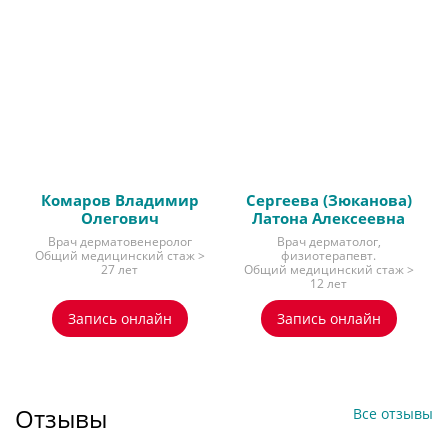
Комаров Владимир
Сергеева (Зюканова)
Олегович
Латона Алексеевна
Врач дерматовенеролог
Врач дерматолог,
Общий медицинский стаж >
физиотерапевт.
27 лет
Общий медицинский стаж >
12 лет
Запись онлайн
Запись онлайн
Отзывы
Все отзывы