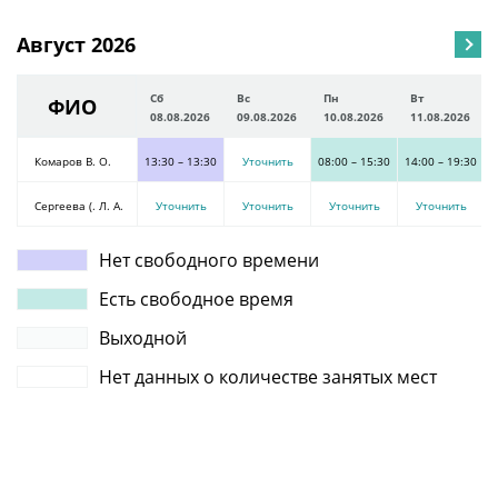
Август 2026
Сб
Вс
Пн
Вт
ФИО
08.08.2026
09.08.2026
10.08.2026
11.08.2026
Комаров В. О.
13:30
–
13:30
Уточнить
08:00
–
15:30
14:00
–
19:30
0
Сергеева (. Л. А.
Уточнить
Уточнить
Уточнить
Уточнить
Нет свободного времени
Есть свободное время
Выходной
Нет данных о количестве занятых мест