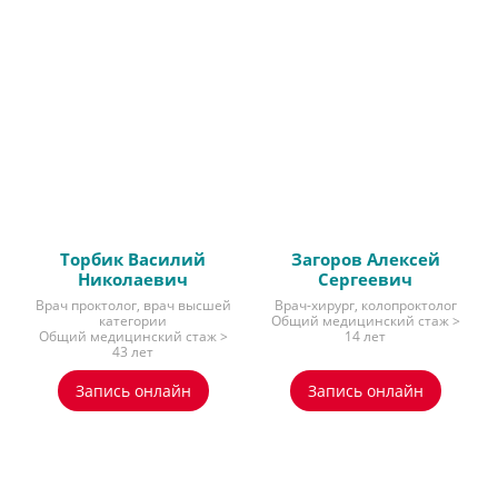
Торбик Василий
Загоров Алексей
Николаевич
Сергеевич
Врач проктолог, врач высшей
Врач-хирург, колопроктолог
категории
Общий медицинский стаж >
Общий медицинский стаж >
14 лет
43 лет
Запись онлайн
Запись онлайн