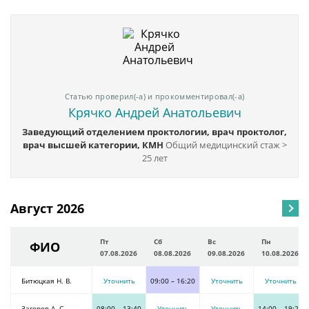
Статью проверил(-а) и прокомментировал(-а)
Крячко Андрей Анатольевич
Заведующий отделением проктологии, врач проктолог,
врач высшей категории, КМН
Общий медицинский стаж >
25 лет
Август 2026
Пт
Сб
Вс
Пн
ФИО
07.08.2026
08.08.2026
09.08.2026
10.08.2026
Битюцкая Н. В.
Уточнить
09:00
–
16:20
Уточнить
Уточнить
Загоров А. С.
08:00
–
13:40
Уточнить
Уточнить
14:00
–
19:20