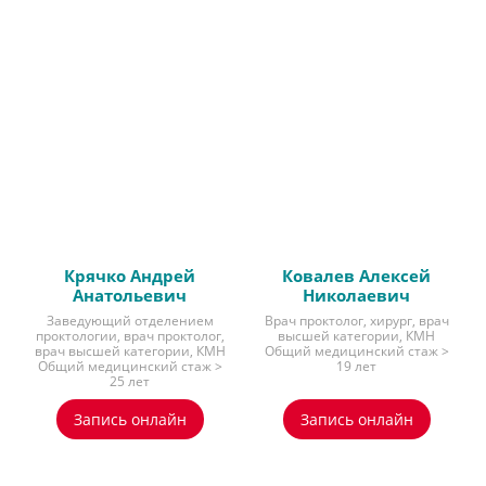
Крячко Андрей
Ковалев Алексей
Анатольевич
Николаевич
Заведующий отделением
Врач проктолог, хирург, врач
проктологии, врач проктолог,
высшей категории, КМН
врач высшей категории, КМН
Общий медицинский стаж >
Общий медицинский стаж >
19 лет
25 лет
Запись онлайн
Запись онлайн