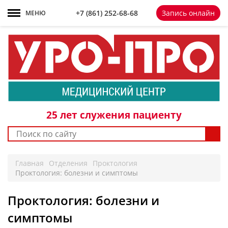
+7 861 252-68-68
+7 (861)
252-68-68
Запись онлайн
МЕНЮ
25 лет
служения пациенту
Главная
Отделения
Проктология
Проктология: болезни и симптомы
Проктология: болезни и
симптомы