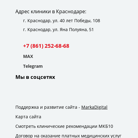
Обязательно обращусь к нему снова, если
огромный опыт и мастерство. Очень благодарен
проктолога как огня — идите к Загорову Алексей
Андрей Анатольевич отвечал на вопросы.
нему на профилактический осмотр. Профи
потребуется. Рекомендую!
доктору за его талант и человеческое
Сергеевичу, он развеет все ваши страхи.
Спасибо за золотые руки. Очень рекомендую!
своего дела!
Адрес клиники в Краснодаре:
отношение. С уверенностью могу
г. Краснодар,
ул. 40 лет Победы, 108
рекомендовать его как
г. Краснодар,
ул. Яна Полуяна, 51
высококвалифицированного специалиста!
+7 (861) 252-68-68
MAX
Telegram
Мы в соцсетях
Поддержка и развитие сайта -
MarkaDigital
Карта сайта
Смотреть клинические рекомендации МКБ10
Договор на оказание платных медицинских услуг