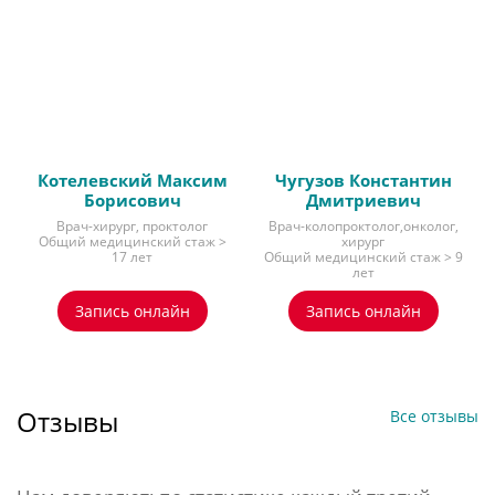
Котелевский Максим
Чугузов Константин
Борисович
Дмитриевич
Врач-хирург, проктолог
Врач-колопроктолог,онколог,
Общий медицинский стаж >
хирург
17 лет
Общий медицинский стаж > 9
лет
Запись онлайн
Запись онлайн
Отзывы
Все отзывы