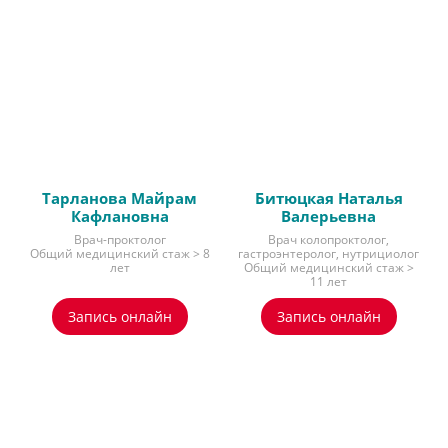
Тарланова Майрам
Битюцкая Наталья
Кафлановна
Валерьевна
Врач-проктолог
Врач колопроктолог,
Общий медицинский стаж > 8
гастроэнтеролог, нутрициолог
лет
Общий медицинский стаж >
11 лет
Запись онлайн
Запись онлайн