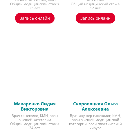
Общий медицинский стаж >
Общий медицинский стаж >
25 лет
12 лет
Запись онлайн
Запись онлайн
Макаренко Лидия
Скоропацкая Ольга
Викторовна
Алексеевна
Врач гинеколог, КМН, врач
Врач акушер-гинеколог, КМН,
высшей категории
врач высшей медицинской
Общий медицинский стаж >
категории, врач-пластический
34 лет
хирург