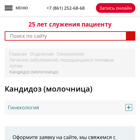
+7 861 252-68-68
+7 (861)
252-68-68
Запись онлайн
МЕНЮ
25 лет
служения пациенту
Главная
Отделения
Гинекология
Лечение заболеваний, передающихся половым
путем
Кандидоз (молочница)
Кандидоз (молочница)
Гинекология
Оформите заявку на сайте, мы свяжемся с