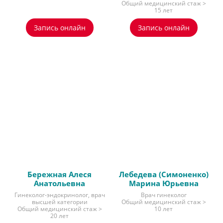
Общий медицинский стаж >
15 лет
Запись онлайн
Запись онлайн
Бережная Алеся
Лебедева (Симоненко)
Анатольевна
Марина Юрьевна
Гинеколог-эндокринолог, врач
Врач гинеколог
высшей категории
Общий медицинский стаж >
Общий медицинский стаж >
10 лет
20 лет