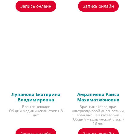
Запись онлайн
Запись онлайн
Лупанова Екатерина
Амралиева Раиса
Владимировна
Махаматжоновна
Врач гинеколог
Врач гинеколог, врач
Общий медицинский стаж > 8
ультразвуковой диагностики,
лет
врач высшей категории.
Общий медицинский стаж >
13 лет
Запись онлайн
Запись онлайн