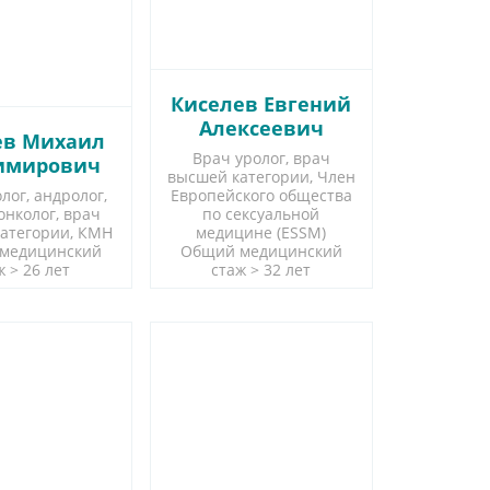
Киселев Евгений
Алексеевич
ев Михаил
Врач уролог, врач
имирович
высшей категории, Член
лог, андролог,
Европейского общества
онколог, врач
по сексуальной
атегории, КМН
медицине (ESSM)
медицинский
Общий медицинский
ж > 26 лет
стаж > 32 лет
сь онлайн
Запись онлайн