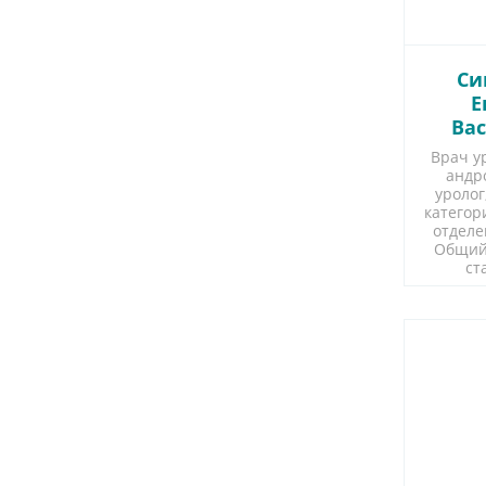
Си
Е
Ва
Врач ур
андр
уролог
категор
отделе
Общий
ст
Зап