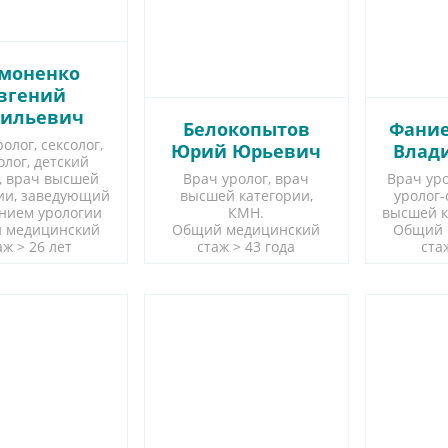
моненко
вгений
сильевич
Белокопытов
Фани
олог, сексолог,
Юрий Юрьевич
Влад
олог, детский
, врач высшей
Врач уролог, врач
Врач уро
ии, заведующий
высшей категории,
уролог-
нием урологии
КМН.
высшей к
 медицинский
Общий медицинский
Общий 
аж > 26 лет
стаж > 43 года
ста
ись онлайн
Запись онлайн
Запи