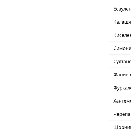
Есаулен
Калашян
Киселев
Симонен
Султано
Фаниев 
Фуркале
Хантеме
Черепан
Шорник