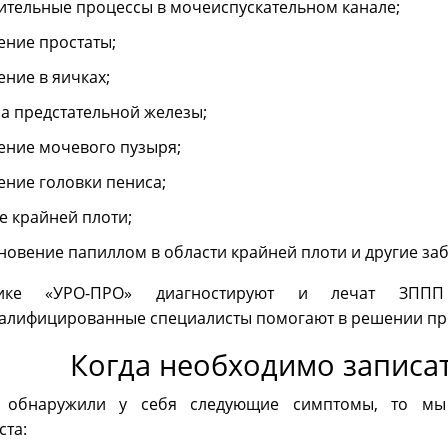
ительные процессы в мочеиспускательном канале;
ение простаты;
ение в яичках;
а предстательной железы;
ение мочевого пузыря;
ение головки пениса;
е крайней плоти;
новение папиллом в области крайней плоти и другие за
ике «УРО-ПРО» диагностируют и лечат ЗПП
алифицированные специалисты помогают в решении про
Когда необходимо записат
 обнаружили у себя следующие симптомы, то мы р
ста: