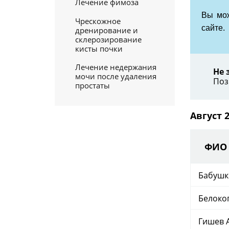
Лечение фимоза
Вы мож
Чрескожное
сайте.
дренирование и
склерозирование
кисты почки
Лечение недержания
Не 
мочи после удаления
Поз
простаты
Август 
ФИО
Бабушки
Белоко
Гишев А