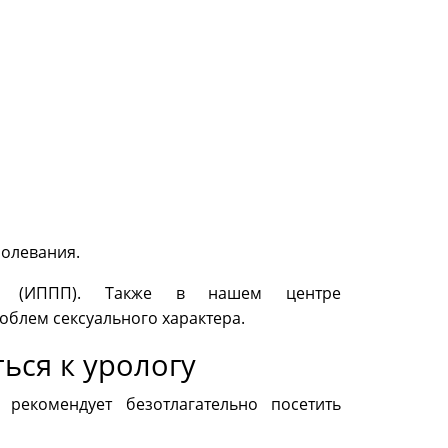
болевания.
П (ИППП). Также в нашем центре
блем сексуального характера.
ься к урологу
екомендует безотлагательно посетить