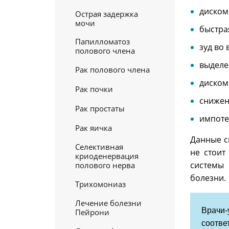
диском
Острая задержка
мочи
быстра
Папилломатоз
зуд во
полового члена
выделе
Рак полового члена
диском
Рак почки
снижен
Рак простаты
импоте
Рак яичка
Данные с
Селективная
не стоит
криоденервация
системы 
полового нерва
болезни.
Трихомониаз
Лечение болезни
Врачи
Пейрони
соотве