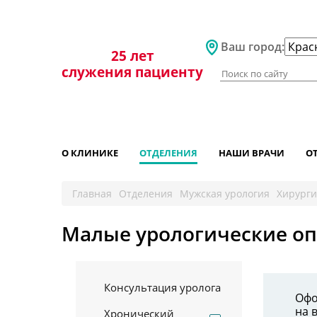
+7 861 252-68-68
Ваш город:
25 лет
служения пациенту
О КЛИНИКЕ
ОТДЕЛЕНИЯ
НАШИ ВРАЧИ
О
Главная
Отделения
Мужская урология
Хирурги
Малые урологические о
Консультация уролога
Офо
на 
Хронический