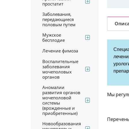
простатит
Заболевания,
передающиеся
Опис
половым путем
Мужское
бесплодие
Специа
Лечение фимоза
лечен
Воспалительные
уролог
заболевания
препар
мочеполовых
органов
Аномалии
развития органов
Мы регул
мочеполовой
системы
(врожденные и
приобретенные)
Перечень
Новообразования
мочеполовых