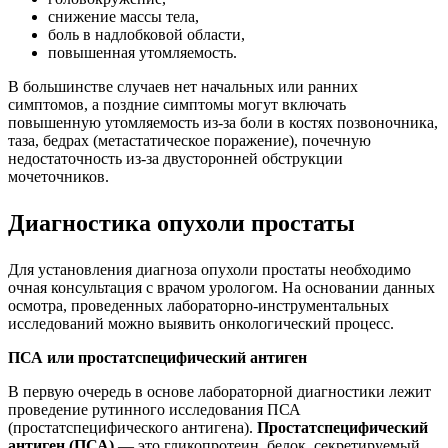
снижение массы тела,
боль в надлобковой области,
повышенная утомляемость.
В большинстве случаев нет начальных или ранних
симптомов, а поздние симптомы могут включать
повышенную утомляемость из-за боли в костях позвоночника,
таза, бедрах (метастатическое поражение), почечную
недостаточность из-за двусторонней обструкции
мочеточников.
Диагностика опухоли простаты
Для установления диагноза опухоли простаты необходимо
очная консультация с врачом урологом. На основании данных
осмотра, проведенных лабораторно-инструментальных
исследований можно выявить онкологический процесс.
ПСА или простатспецифический антиген
В первую очередь в основе лабораторной диагностики лежит
проведение рутинного исследования ПСА
(простатспецифического антигена).
Простатспецифический
антиген (ПСА)
— это гликопротеин, белок, секретируемый