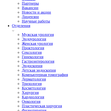
Партнеры
Вакансии
Новости и акции
Лицензии
Научные работы
Отделения
Мужская урология
Эндоурология
Женская урология
Проктология
Сексология
Гинекология
Гастроэнтерология
Эндоскопия
Детская эндоскопия
Компьютерная томография
Дерматология
Трихология
Косметология
Хирургия
Кардиология
Онкология
Пластическая хирургия
Физиотерапия