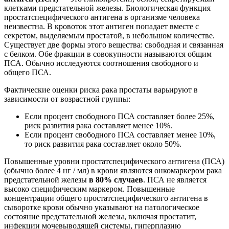
клетками предстательной железы. Биологическая функция
простатспецифического антигена в организме человека
неизвестна. В кровоток этот антиген попадает вместе с
секретом, выделяемым простатой, в небольшом количестве.
Существует две формы этого вещества: свободная и связанная
с белком. Обе фракции в совокупности называются общим
ПСА. Обычно исследуются соотношения свободного и
общего ПСА.
Фактические оценки риска рака простаты варьируют в
зависимости от возрастной группы:
Если процент свободного ПСА составляет более 25%,
риск развития рака составляет менее 10%.
Если процент свободного ПСА составляет менее 10%,
то риск развития рака составляет около 50%.
Повышенные уровни простатспецифического антигена (ПСА)
(обычно более 4 нг / мл) в крови являются онкомаркером рака
предстательной железы
в 80% случаев
. ПСА не является
высоко специфическим маркером. Повышенные
концентрации общего простатспецифического антигена в
сыворотке крови обычно указывают на патологическое
состояние предстательной железы, включая простатит,
инфекции мочевыводящей системы, гиперплазию