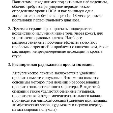
Пациентам, находящимся под активным наблюдением,
обычно требуется регулярное периодическое
определение уровня ПСА и как минимум одна
дополнительная биопсия через 12–18 месяцев после
постановки первоначального диагноза.
Лучевая терапия
: рак простаты подвергается
воздействию излучения извне тела (через кожу), для
уничтожения раковых клеток. Наиболее
распространенные побочные эффекты включают
проблемы с эрекцией и проблемы с кишечником, такие
как диарея, непреднамеренные дефекации и кровь в
стуле.
Расширенная радикальная простатэктомия.
Хирургическое лечение заключается в удалении
простаты вместе с опухолью. Этот метод является
основным методом при лечении новообразования
простаты злокачественного характера. В ходе этой
операции также удаляются семенные пузырьки,
простатический отдел мочеиспускательного канала,
производится лимфодиссекция (удаление прилежащих
лимфатических узлов, куда может в первую очередь
метастазировать опухоль).