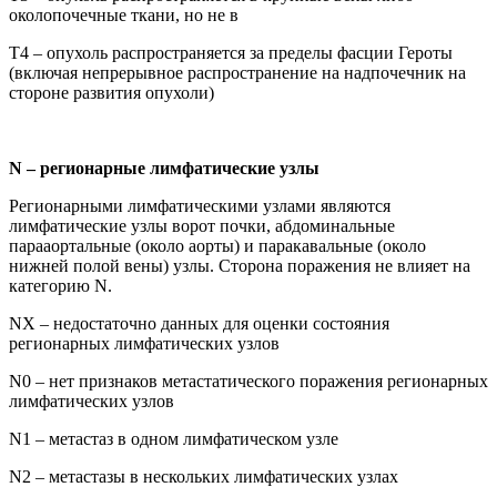
околопочечные ткани, но не в
Т4 – опухоль распространяется за пределы фасции Героты
(включая непрерывное распространение на надпочечник на
стороне развития опухоли)
N – регионарные лимфатические узлы
Регионарными лимфатическими узлами являются
лимфатические узлы ворот почки, абдоминальные
парааортальные (около аорты) и паракавальные (около
нижней полой вены) узлы. Сторона поражения не влияет на
категорию N.
NX – недостаточно данных для оценки состояния
регионарных лимфатических узлов
N0 – нет признаков метастатического поражения регионарных
лимфатических узлов
N1 – метастаз в одном лимфатическом узле
N2 – метастазы в нескольких лимфатических узлах