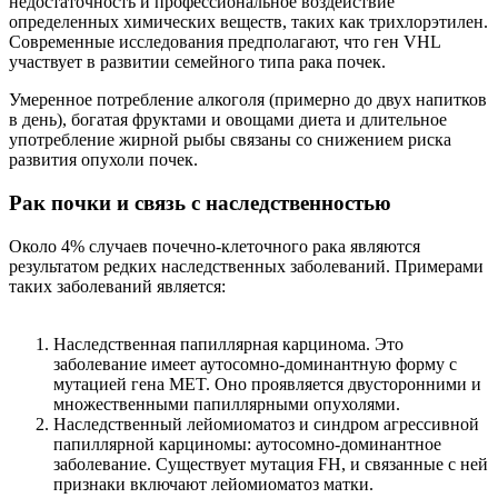
недостаточность и профессиональное воздействие
определенных химических веществ, таких как трихлорэтилен.
Современные исследования предполагают, что ген VHL
участвует в развитии семейного типа рака почек.
Умеренное потребление алкоголя (примерно до двух напитков
в день), богатая фруктами и овощами диета и длительное
употребление жирной рыбы связаны со снижением риска
развития опухоли почек.
Рак почки и связь с наследственностью
Около 4% случаев почечно-клеточного рака являются
результатом редких наследственных заболеваний. Примерами
таких заболеваний является:
Наследственная папиллярная карцинома. Это
заболевание имеет аутосомно-доминантную форму с
мутацией гена MET. Оно проявляется двусторонними и
множественными папиллярными опухолями.
Наследственный лейомиоматоз и синдром агрессивной
папиллярной карциномы: аутосомно-доминантное
заболевание. Существует мутация FH, и связанные с ней
признаки включают лейомиоматоз матки.