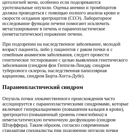
цитологией мочи, особенно если подозреваются
уротелиальные опухоли. Оценка анемии и тромбоцитов
должна проводиться с помощью полного анализа крови и
скорости оседания эритроцитов (СОЭ). Лабораторное
исследование функции печени помогают исключить
метастазирование в печень и паранеопластическое
(неметастатическое) поражение печени.
При подозрении на наследственное заболевание, молодой
возраст пациента, либо у пациентов с раком почки и с
семейным анамнезом заболевания, следует провести
генетическое тестирование с целью выявления генетического
заболевания (синдром фон Гиппеля-Линдау, синдром
туберозного склероза, наследственная папиллярная
карцинома, синдром Бирта-Хогга-Дубе).
Паранеопластический синдром
Опухоль почки злокачественного происхождения часто
ассоциируется с паранеопластическими синдромами, которые
включают гиперкальциемию (повышения кальция в крови),
эритроцитоз (повышенный уровень гемоглобина) и
неметастатическую печеночную дисфункцию (синдром
Штауффера). Таким образом, согласно современным
стандартам специалисты при подозрении опухоли почки