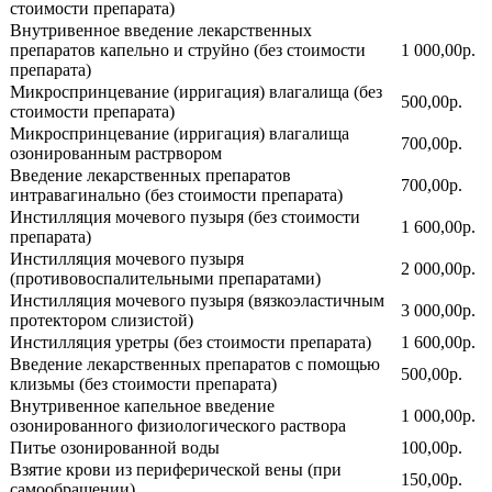
стоимости препарата)
Внутривенное введение лекарственных
препаратов капельно и струйно (без стоимости
1 000,00р.
препарата)
Микроспринцевание (ирригация) влагалища (без
500,00р.
стоимости препарата)
Микроспринцевание (ирригация) влагалища
700,00р.
озонированным растрвором
Введение лекарственных препаратов
700,00р.
интравагинально (без стоимости препарата)
Инстилляция мочевого пузыря (без стоимости
1 600,00р.
препарата)
Инстилляция мочевого пузыря
2 000,00р.
(противовоспалительными препаратами)
Инстилляция мочевого пузыря (вязкоэластичным
3 000,00р.
протектором слизистой)
Инстилляция уретры (без стоимости препарата)
1 600,00р.
Введение лекарственных препаратов с помощью
500,00р.
клизьмы (без стоимости препарата)
Внутривенное капельное введение
1 000,00р.
озонированного физиологического раствора
Питье озонированной воды
100,00р.
Взятие крови из периферической вены (при
150,00р.
самообращении)