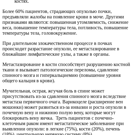
костях.
Более 60% пациентов, страдающих опухолью почки,
предъявляли жалобы на появление крови в моче. Другими
признаками являются: повышенная утомляемость, снижение
веса, повышение температуры тела, потливость, повышение
температуры тела, головокружение.
При длительном злокачественном процессе в почках
происходит разрастание опухоли, ее метастазирование в
ближайшие лимфатические узлы, а также в органы.
Метастазирование в кости способствует разрушению костной
ткани и вызывает патологические переломы, сдавление
спинного мозга и гиперкальциемию (повышение уровня
общего кальция в крови).
Мучительная, острая, жгучая боль в спине может
присутствовать из-за сдавления спинного мозга вследствие
метастаза первичного очага. Варикоцеле (расширение вен
мошонки) может развиться из-за инвазии и роста опухоли в
почечную вену и нижнюю полую вену, которые могут
блокировать вену яичка. Треть пациентов с почечно-
клеточным раком имеют метастатическое заболевание при
выявлении опухоли: в легкие (75%), кости (20%), печень
(18%), центральную нервную систему (8%).