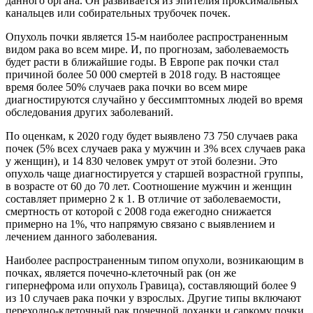
данного органа. Он развивается из эпителия проксимальных
канальцев или собирательных трубочек почек.
Опухоль почки является 15-м наиболее распространенным
видом рака во всем мире. И, по прогнозам, заболеваемость
будет расти в ближайшие годы. В Европе рак почки стал
причиной более 50 000 смертей в 2018 году. В настоящее
время более 50% случаев рака почки во всем мире
диагностируются случайно у бессимптомных людей во время
обследования других заболеваний.
По оценкам, к 2020 году будет выявлено 73 750 случаев рака
почек (5% всех случаев рака у мужчин и 3% всех случаев рака
у женщин), и 14 830 человек умрут от этой болезни. Это
опухоль чаще диагностируется у старшей возрастной группы,
в возрасте от 60 до 70 лет. Соотношение мужчин и женщин
составляет примерно 2 к 1. В отличие от заболеваемости,
смертность от которой с 2008 года ежегодно снижается
примерно на 1%, что напрямую связано с выявлением и
лечением данного заболевания.
Наиболее распространенным типом опухоли, возникающим в
почках, является почечно-клеточный рак (он же
гипернефрома или опухоль Гравица), составляющий более 9
из 10 случаев рака почки у взрослых. Другие типы включают
переходно-клеточный рак почечной лоханки и саркому почки