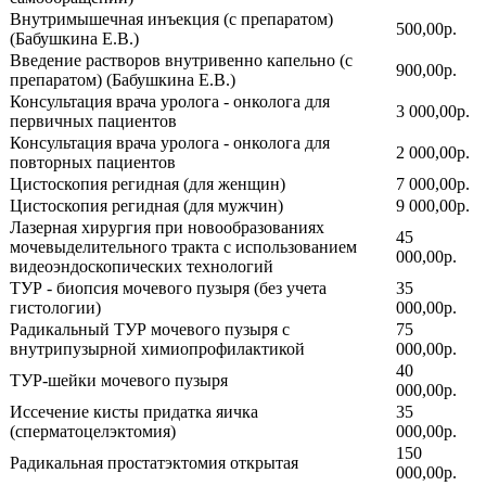
Внутримышечная инъекция (с препаратом)
500,00р.
(Бабушкина Е.В.)
Введение растворов внутривенно капельно (с
900,00р.
препаратом) (Бабушкина Е.В.)
Консультация врача уролога - онколога для
3 000,00р.
первичных пациентов
Консультация врача уролога - онколога для
2 000,00р.
повторных пациентов
Цистоскопия регидная (для женщин)
7 000,00р.
Цистоскопия регидная (для мужчин)
9 000,00р.
Лазерная хирургия при новообразованиях
45
мочевыделительного тракта с использованием
000,00р.
видеоэндоскопических технологий
ТУР - биопсия мочевого пузыря (без учета
35
гистологии)
000,00р.
Радикальный ТУР мочевого пузыря с
75
внутрипузырной химиопрофилактикой
000,00р.
40
ТУР-шейки мочевого пузыря
000,00р.
Иссечение кисты придатка яичка
35
(сперматоцелэктомия)
000,00р.
150
Радикальная простатэктомия открытая
000,00р.