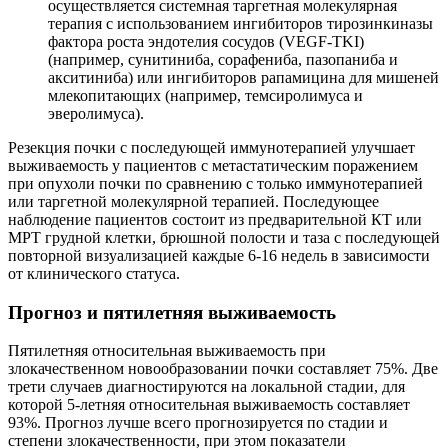
осуществляется системная таргетная молекулярная
терапия с использованием ингибиторов тирозинкиназы
фактора роста эндотелия сосудов (VEGF-TKI)
(например, сунитиниба, сорафениба, пазопаниба и
акситиниба) или ингибиторов рапамицина для мишеней
млекопитающих (например, темсиролимуса и
эверолимуса).
Резекция почки с последующей иммунотерапией улучшает
выживаемость у пациентов с метастатическим поражением
при опухоли почки по сравнению с только иммунотерапией
или таргетной молекулярной терапией. Последующее
наблюдение пациентов состоит из предварительной КТ или
МРТ грудной клетки, брюшной полости и таза с последующей
повторной визуализацией каждые 6-16 недель в зависимости
от клинического статуса.
Прогноз и пятилетняя выживаемость
Пятилетняя относительная выживаемость при
злокачественном новообразовании почки составляет 75%. Две
трети случаев диагностируются на локальной стадии, для
которой 5-летняя относительная выживаемость составляет
93%. Прогноз лучше всего прогнозируется по стадии и
степени злокачественности, при этом показатели