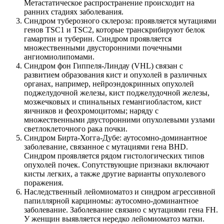
Метастатическое распространение происходит на
ранних стадиях заболевания.
Синдром туберозного склероза: проявляется мутациями
генов TSC1 и TSC2, которые транскрибируют белок
гамартин и туберин. Синдром проявляется
множественными двусторонними почечными
ангиомиолипомами.
Синдром фон Гиппеля-Линдау (VHL) связан с
развитием образования кист и опухолей в различных
органах, например, нейроэндокринных опухолей
поджелудочной железы, кист поджелудочной железы,
мозжечковых и спинальных гемангиобластом, кист
яичников и феохромоцитомы; наряду с
множественными двусторонними опухолевыми узлами
светлоклеточного рака почки.
Синдром Бирта-Хогга-Дубе: аутосомно-доминантное
заболевание, связанное с мутациями гена BHD.
Синдром проявляется рядом гистологических типов
опухолей почек. Сопутствующие признаки включают
кисты легких, а также другие варианты опухолевого
поражения.
Наследственный лейомиоматоз и синдром агрессивной
папиллярной карциномы: аутосомно-доминантное
заболевание. Заболевание связано с мутациями гена FH.
У женщин выявляется нередко лейомиоматоз матки.