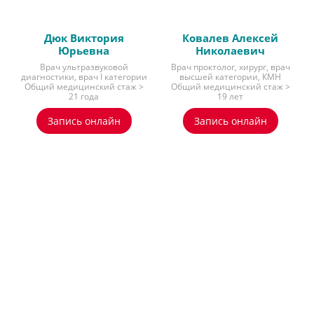
Дюк Виктория
Ковалев Алексей
Юрьевна
Николаевич
Врач ультразвуковой
Врач проктолог, хирург, врач
диагностики, врач I категории
высшей категории, КМН
Общий медицинский стаж >
Общий медицинский стаж >
21 года
19 лет
Запись онлайн
Запись онлайн