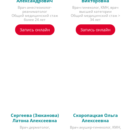
Александрович
Викторовна
Врач анестезиолог-
Врач гинеколог, КМН, врач
реаниматолог
высшей категории
Общий медицинский стаж
Общий медицинский стаж >
более 24 лет
34 лет
Запись онлайн
Запись онлайн
Сергеева (Зюканова)
Скоропацкая Ольга
Латона Алексеевна
Алексеевна
Врач дерматолог,
Врач акушер-гинеколог, КМН,