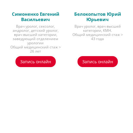
Симоненко Евгений
Белокопытов Юрий
Васильевич
Юрьевич
Врач уролог, сексолог,
Врач уролог, врач высшей
андролог, детский уролог,
категории, КМН.
врач высшей категории,
Общий медицинский стаж >
заведующий отделением
43 года
урологии
Общий медицинский стаж >
26 лет
Запись онлайн
Запись онлайн