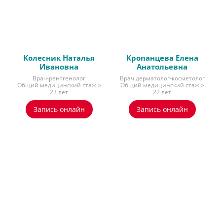
Колесник Наталья
Кропанцева Елена
Ивановна
Анатольевна
Врач-рентгенолог
Врач дерматолог-косметолог
Общий медицинский стаж >
Общий медицинский стаж >
23 лет
22 лет
Запись онлайн
Запись онлайн