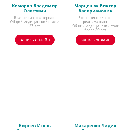
Комаров Владимир
Марценюк Виктор
Олегович
Валерианович
Врач дерматовенеролог
Врач анестезиолог-
Общий медицинский стаж >
реаниматолог
27 лет
Общий медицинский стаж
более 30 лет
Запись онлайн
Запись онлайн
Киреев Игорь
Макаренко Лидия