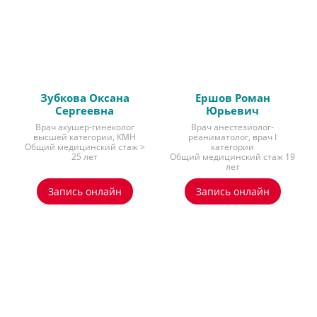
Зубкова Оксана
Ершов Роман
Сергеевна
Юрьевич
Врач акушер-гинеколог
Врач анестезиолог-
высшей категории, КМН
реаниматолог, врач I
Общий медицинский стаж >
категории
25 лет
Общий медицинский стаж 19
лет
Запись онлайн
Запись онлайн