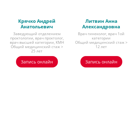
Крячко Андрей
Литвин Анна
Анатольевич
Александровна
Заведующий отделением
Врач гинеколог, врач 1ой
проктологии, врач проктолог,
категории
врач высшей категории, КМН
Общий медицинский стаж >
Общий медицинский стаж >
12 лет
25 лет
Запись онлайн
Запись онлайн