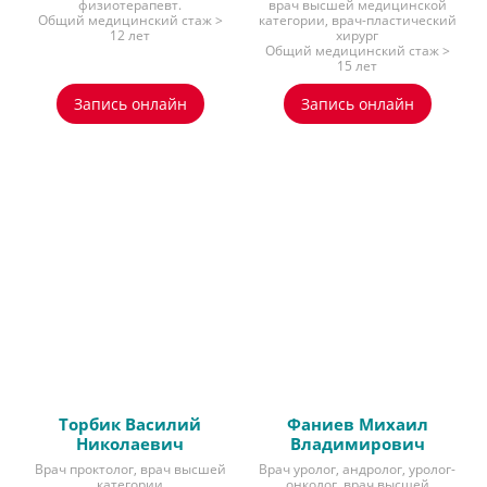
физиотерапевт.
врач высшей медицинской
Общий медицинский стаж >
категории, врач-пластический
12 лет
хирург
Общий медицинский стаж >
15 лет
Запись онлайн
Запись онлайн
Торбик Василий
Фаниев Михаил
Николаевич
Владимирович
Врач проктолог, врач высшей
Врач уролог, андролог, уролог-
категории
онколог, врач высшей