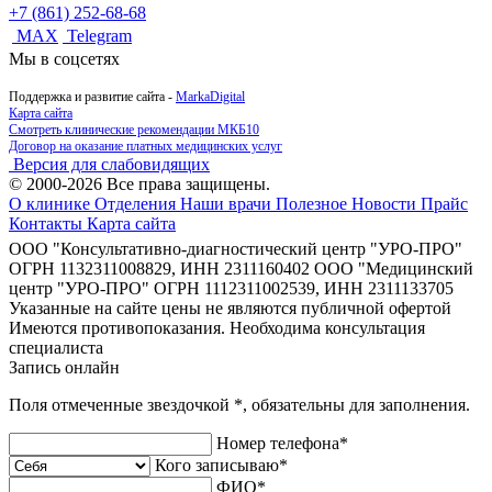
+7 (861) 252-68-68
MAX
Telegram
Мы в соцсетях
Поддержка и развитие сайта -
MarkaDigital
Карта сайта
Смотреть клинические рекомендации МКБ10
Договор на оказание платных медицинских услуг
Версия для слабовидящих
© 2000-2026 Все права защищены.
О клинике
Отделения
Наши врачи
Полезное
Новости
Прайс
Контакты
Карта сайта
ООО "Консультативно-диагностический центр "УРО-ПРО"
ОГРН 1132311008829, ИНН 2311160402
ООО "Медицинский
центр "УРО-ПРО" ОГРН 1112311002539, ИНН 2311133705
Указанные на сайте цены не являются публичной офертой
Имеются противопоказания. Необходима консультация
специалиста
Запись онлайн
Поля отмеченные звездочкой
*
, обязательны для заполнения.
Номер телефона
*
Кого записываю
*
ФИО
*