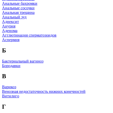
Анальные бахромки
Анальные сосочки
Анальная трещина
Анальный зуд
Аднексит
Анурия
Аденома
Агглютинация сперматозоидов
Аспермия
Б
Бактериальный вагиноз
Бородавки
В
Варикоз
Венозная недостаточность нижних конечностей
Витилиго
Г