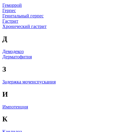
Геморрой
Герпес
Генитальный герпес
Гастрит
Хронический гастрит
Д
Демодекоз
Дерматофития
З
Задержка мочеиспускания
И
Импотенция
К
Кандидоз