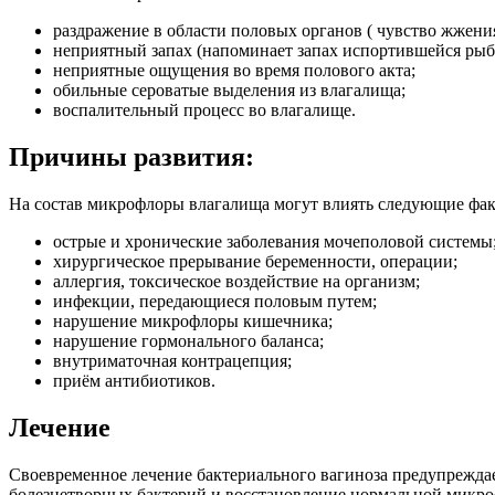
раздражение в области половых органов ( чувство жжения,
неприятный запах (напоминает запах испортившейся рыб
неприятные ощущения во время полового акта;
обильные сероватые выделения из влагалища;
воспалительный процесс во влагалище.
Причины развития:
На состав микрофлоры влагалища могут влиять следующие фа
острые и хронические заболевания мочеполовой системы
хирургическое прерывание беременности, операции;
аллергия, токсическое воздействие на организм;
инфекции, передающиеся половым путем;
нарушение микрофлоры кишечника;
нарушение гормонального баланса;
внутриматочная контрацепция;
приём антибиотиков.
Лечение
Своевременное лечение бактериального вагиноза предупрежда
болезнетворных бактерий и восстановление нормальной микр