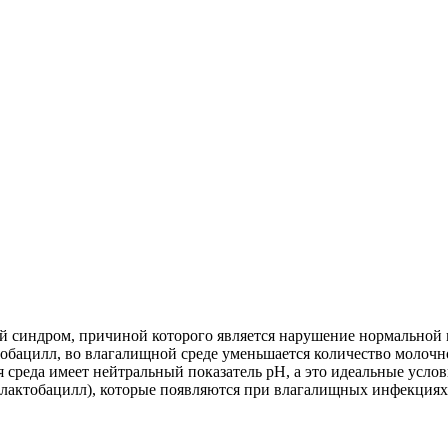
й синдром, причиной которого является нарушение нормальной 
тобацилл, во влагалищной среде уменьшается количество молоч
 среда имеет нейтральный показатель рН, а это идеальные усло
 (лактобацилл), которые появляются при влагалищных инфекциях