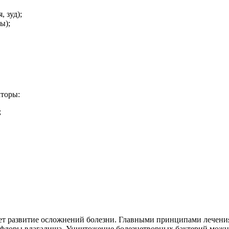
 зуд);
ы);
кторы:
;
ет развитие осложнений болезни. Главными принципами лечения
офлоры влагалища. Уничтожение болезнетворных бактерий можн