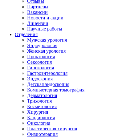
Отзывы
Партнеры
Вакансии
Новости и акции
Лицензии
Научные работы
Отделения
Мужская урология
Эндоурология
Женская урология
Проктология
Сексология
Гинекология
Гастроэнтерология
Эндоскопия
Детская эндоскопия
Компьютерная томография
Дерматология
Трихология
Косметология
Хирургия
Кардиология
Онкология
Пластическая хирургия
Физиотерапия