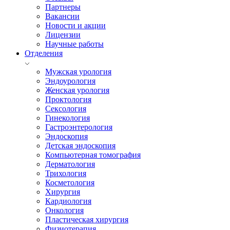
Партнеры
Вакансии
Новости и акции
Лицензии
Научные работы
Отделения
Мужская урология
Эндоурология
Женская урология
Проктология
Сексология
Гинекология
Гастроэнтерология
Эндоскопия
Детская эндоскопия
Компьютерная томография
Дерматология
Трихология
Косметология
Хирургия
Кардиология
Онкология
Пластическая хирургия
Физиотерапия