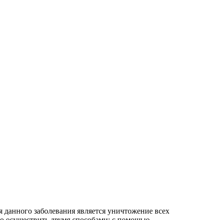
 данного заболевания является уничтожение всех
о осуществить двумя способами: с помощью