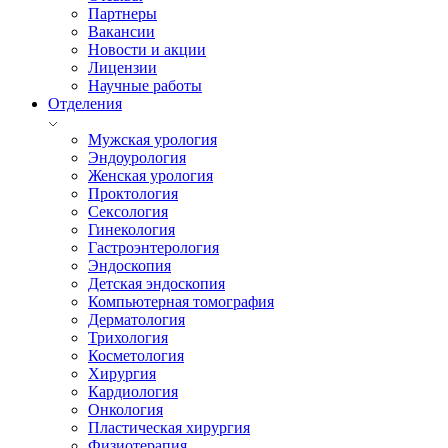
Партнеры
Вакансии
Новости и акции
Лицензии
Научные работы
Отделения
Мужская урология
Эндоурология
Женская урология
Проктология
Сексология
Гинекология
Гастроэнтерология
Эндоскопия
Детская эндоскопия
Компьютерная томография
Дерматология
Трихология
Косметология
Хирургия
Кардиология
Онкология
Пластическая хирургия
Физиотерапия