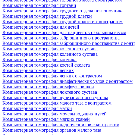
Компьютерная томография гортани
Компьютерная томография грудного отдела позвоночника
Компьютерная томография грудной клетки
Компьютерная томография грудной полости с контрастом
Компьютерная томография для детей
Компьютерная томография для пациентов с большим весом
Компьютерная томография забрюшинного пространства
Компьютерная томография забрюшинного пространства с конт
Компьютерная томография коленного сустава
Компьютерная томография коленного сустава
Компьютерная томография копчика
Компьютерная томография костей скелета
Компьютерная томография легких
Компьютерная томография легких с контрастом
Компьютерная томография лимфатических узлов с контрастом
Компьютерная томография лимфоузлов шеи
Компьютерная томография локтевого сустава
Компьютерная томография лучезапястного сустава
Компьютерная томография малого таза с контрастом
Компьютерная томография матки
Компьютерная томография мочевыводящих путей
Компьютерная томография мягких тканей
Компьютерная томография надпочечников с контрастом
Компьютерная томография органов малого таза