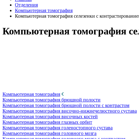
Отделения
Компьютерная томография
Компьютерная томография селезенки с контрастировани
Компьютерная томография се
Компьютерная томография
Компьютерная томография брюшной полости
Компьютерная томография брюшной полости с контрастом
Компьютерная томография височно-нижнечелюстного сустава
Компьютерная томография височных костей
Компьютерная томография глазных орбит
Компьютерная томография голеностопного сустава
Компьютерная томография головного мозга
Компьютерная томография головного мозга с контрастом