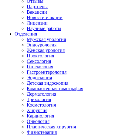
Отзывы
Партнеры
Вакансии
Новости и акции
Лицензии
Научные работы
Отделения
Мужская урология
Эндоурология
Женская урология
Проктология
Сексология
Гинекология
Гастроэнтерология
Эндоскопия
Детская эндоскопия
Компьютерная томография
Дерматология
Трихология
Косметология
Хирургия
Кардиология
Онкология
Пластическая хирургия
Физиотерапия