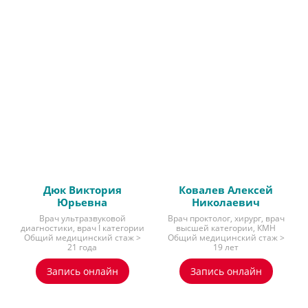
Дюк Виктория
Ковалев Алексей
Юрьевна
Николаевич
Врач ультразвуковой
Врач проктолог, хирург, врач
диагностики, врач I категории
высшей категории, КМН
Общий медицинский стаж >
Общий медицинский стаж >
21 года
19 лет
Запись онлайн
Запись онлайн