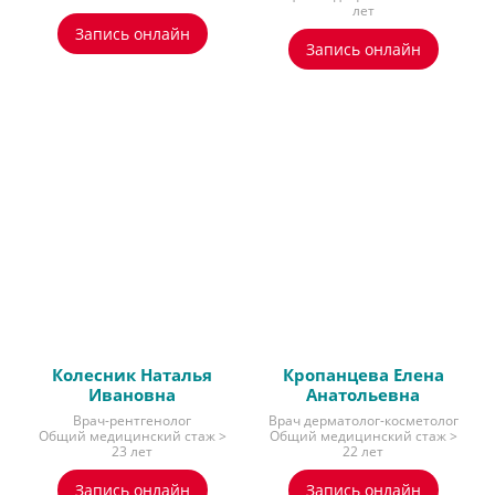
лет
Запись онлайн
Запись онлайн
Колесник Наталья
Кропанцева Елена
Ивановна
Анатольевна
Врач-рентгенолог
Врач дерматолог-косметолог
Общий медицинский стаж >
Общий медицинский стаж >
23 лет
22 лет
Запись онлайн
Запись онлайн