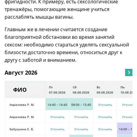
фригидности. К примеру, есть сексологические
тренажёры, помогающие женщине учиться
расслаблять мышцы вагины.
Главным же в лечении считается создание
благоприятной обстановки во время занятий
сексом: необходимо стараться уделять сексуальной
близости достаточно времени, относиться друг к
другу с заботой и вниманием.
Август 2026
Пт
Сб
Вс
Пн
ФИО
07.08.2026
08.08.2026
09.08.2026
10.08.2026
Амралиева Р. М.
14:40
–
14:40
08:00
–
15:40
Уточнить
Уточнить
Амралиева Р. М.
Уточнить
Уточнить
Уточнить
Уточнить
Бабушкина Е. В.
Уточнить
Уточнить
Уточнить
14:00
–
19: