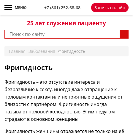
+7 861 252-68-68
+7 (861)
252-68-68
Запись онлайн
МЕНЮ
25 лет
служения пациенту
Главная
Заболевания
Фригидность
Фригидность
Фригидность – это отсутствие интереса и
безразличие к сексу, иногда даже отвращение к
половым контактам или неприятные ощущения от
близости с партнёром. Фригидность иногда
называют половой холодностью. Этим недугом
страдают в основном женщины.
Фригидность женщины отражается не только на её