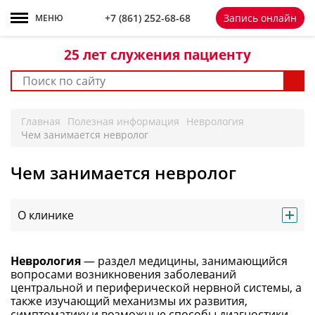
+7 861 252-68-68
+7 (861)
252-68-68
Запись онлайн
МЕНЮ
25 лет
служения пациенту
Главная
Полезная информация
Неврология
Чем занимается невролог
Чем занимается невролог
О клинике
Неврология
— раздел медицины, занимающийся
вопросами возникновения заболеваний
центральной и периферической нервной системы, а
также изучающий механизмы их развития,
симптоматику и возможные способы диагностики,