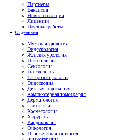
Партнеры
Вакансии
Новости и акции
Лицензии
Научные работы
Отделения
Мужская урология
Эндоурология
Женская урология
Проктология
Сексология
Гинекология
Гастроэнтерология
Эндоскопия
Детская эндоскопия
Компьютерная томография
Дерматология
Трихология
Косметология
Хирургия
Кардиология
Онкология
Пластическая хирургия
Физиотерапия